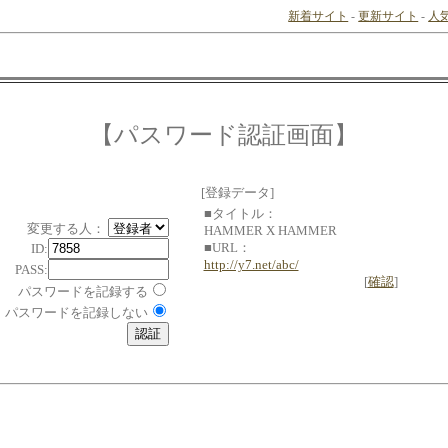
新着サイト
-
更新サイト
-
人
【パスワード認証画面】
[登録データ]
■タイトル：
変更する人：
HAMMER X HAMMER
■URL：
ID:
http://y7.net/abc/
PASS:
[
確認
]
パスワードを記録する
パスワードを記録しない