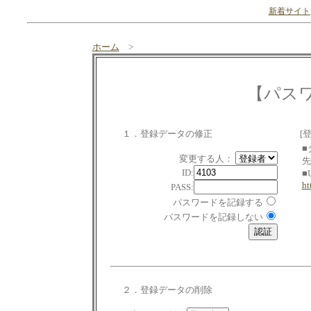
新着サイト
ホーム
>
【パス
１．登録データの修正
[
■
変更する人：
先
ID:
■
ht
PASS:
パスワードを記録する
パスワードを記録しない
２．登録データの削除