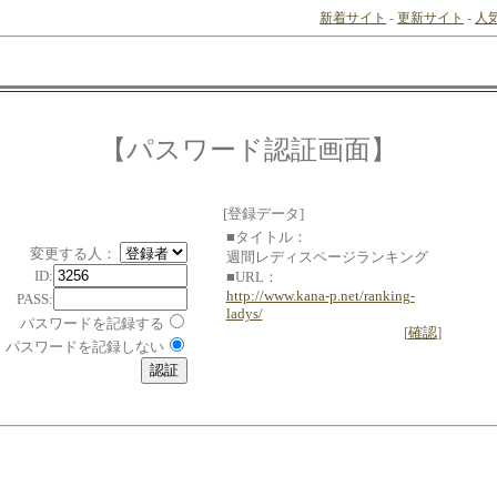
新着サイト
-
更新サイト
-
人
【パスワード認証画面】
[登録データ]
■タイトル：
変更する人：
週間レディスページランキング
ID:
■URL：
http://www.kana-p.net/ranking-
PASS:
ladys/
パスワードを記録する
[
確認
]
パスワードを記録しない