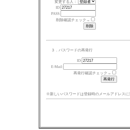
変更する人：
ID:
PASS:
削除確認チェック→
３．パスワードの再発行
ID:
E-Mail:
再発行確認チェック→
※新しいパスワードは登録時のメールアドレスに