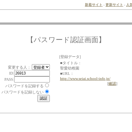
新着サイト
-
更新サイト
-
人
【パスワード認証画面】
[登録データ]
■タイトル：
変更する人：
聖愛幼稚園
ID:
■URL：
http://www.seiai.school-info.jp/
PASS:
[
確認
]
パスワードを記録する
パスワードを記録しない