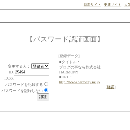
新着サイト
-
更新サイト
-
人
【パスワード認証画面】
[登録データ]
■タイトル：
変更する人：
ブログの事なら株式会社
ID:
HARMONY
■URL：
PASS:
http://www.harmony.ne.jp
パスワードを記録する
[
確認
]
パスワードを記録しない