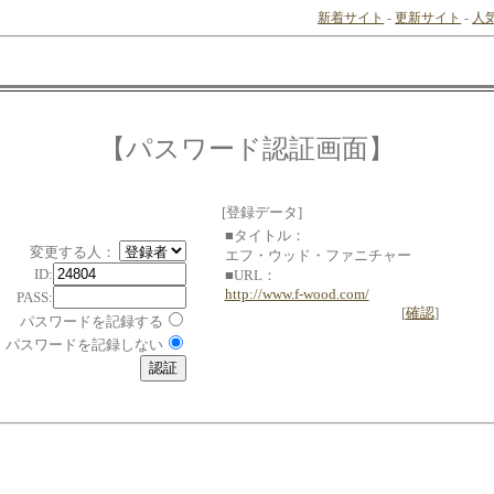
新着サイト
-
更新サイト
-
人
【パスワード認証画面】
[登録データ]
■タイトル：
変更する人：
エフ・ウッド・ファニチャー
ID:
■URL：
http://www.f-wood.com/
PASS:
[
確認
]
パスワードを記録する
パスワードを記録しない