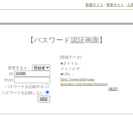
新着サイト
-
更新サイト
-
人
【パスワード認証画面】
[登録データ]
■タイトル：
変更する人：
ドミノピザ
ID:
■URL：
http://www.gekiyasu-
PASS:
kensaku.com/promo/domino/
パスワードを記録する
[
確認
]
パスワードを記録しない