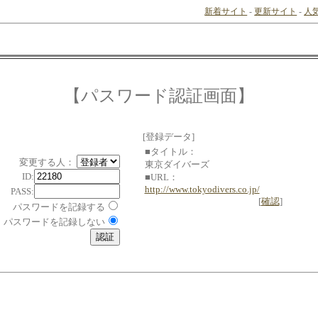
新着サイト
-
更新サイト
-
人
【パスワード認証画面】
[登録データ]
■タイトル：
変更する人：
東京ダイバーズ
ID:
■URL：
http://www.tokyodivers.co.jp/
PASS:
[
確認
]
パスワードを記録する
パスワードを記録しない