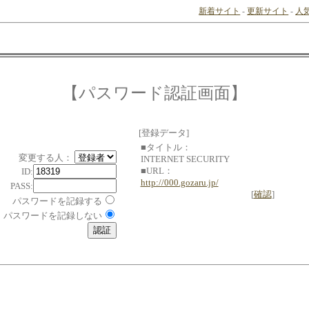
新着サイト
-
更新サイト
-
人
【パスワード認証画面】
[登録データ]
■タイトル：
変更する人：
INTERNET SECURITY
■URL：
ID:
http://000.gozaru.jp/
PASS:
[
確認
]
パスワードを記録する
パスワードを記録しない