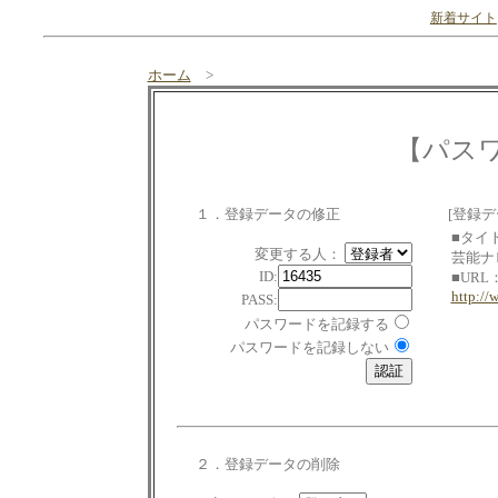
新着サイト
ホーム
>
【パス
１．登録データの修正
[登録デ
■タイ
変更する人：
芸能ナ
ID:
■URL
http://
PASS:
パスワードを記録する
パスワードを記録しない
２．登録データの削除