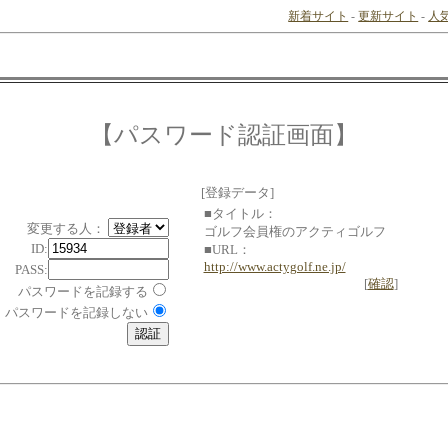
新着サイト
-
更新サイト
-
人
【パスワード認証画面】
[登録データ]
■タイトル：
変更する人：
ゴルフ会員権のアクティゴルフ
ID:
■URL：
http://www.actygolf.ne.jp/
PASS:
[
確認
]
パスワードを記録する
パスワードを記録しない