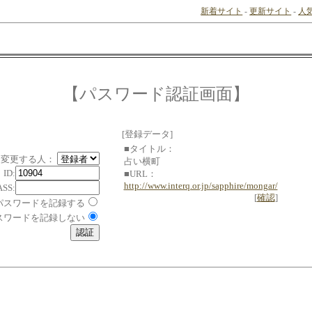
新着サイト
-
更新サイト
-
人
【パスワード認証画面】
[登録データ]
■タイトル：
変更する人：
占い横町
ID:
■URL：
http://www.interq.or.jp/sapphire/mongar/
ASS:
[
確認
]
パスワードを記録する
スワードを記録しない