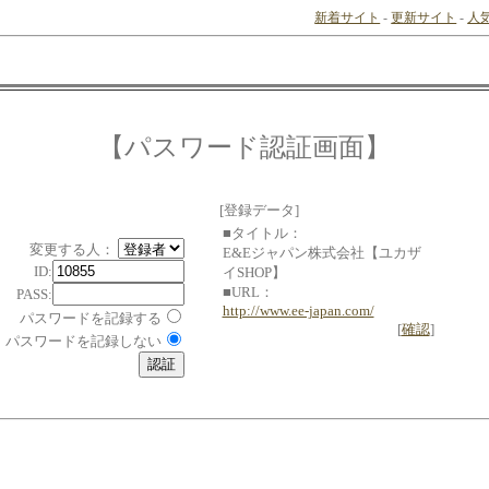
新着サイト
-
更新サイト
-
人
【パスワード認証画面】
[登録データ]
■タイトル：
変更する人：
E&Eジャパン株式会社【ユカザ
ID:
イSHOP】
■URL：
PASS:
http://www.ee-japan.com/
パスワードを記録する
[
確認
]
パスワードを記録しない