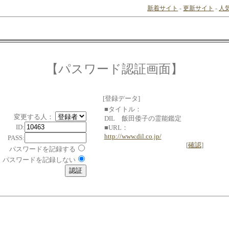
新着サイト
-
更新サイト
-
人
【パスワード認証画面】
[登録データ]
■タイトル：
変更する人：
DIL 飯田倭子の霊能鑑定
ID:
■URL：
http://www.dil.co.jp/
PASS:
[
確認
]
パスワードを記録する
パスワードを記録しない