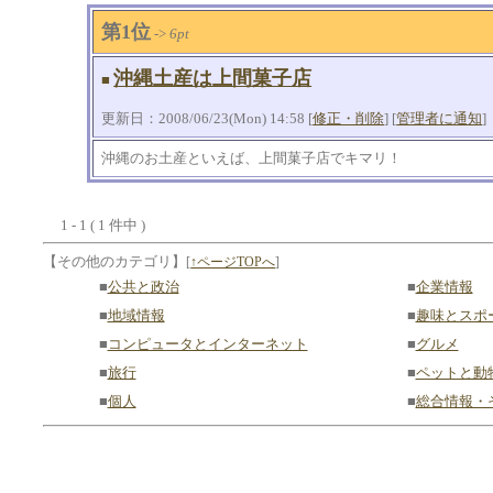
第1位
->
6pt
沖縄土産は上間菓子店
■
更新日：2008/06/23(Mon) 14:58 [
修正・削除
] [
管理者に通知
]
沖縄のお土産といえば、上間菓子店でキマリ！
1 - 1 ( 1 件中 )
【その他のカテゴリ】
[
↑ページTOPへ
]
■
公共と政治
■
企業情報
■
地域情報
■
趣味とスポ
■
コンピュータとインターネット
■
グルメ
■
旅行
■
ペットと動
■
個人
■
総合情報・