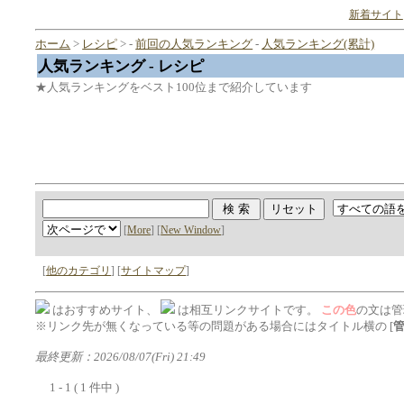
新着サイト
ホーム
>
レシピ
> -
前回の人気ランキング
-
人気ランキング(累計)
人気ランキング - レシピ
★人気ランキングをベスト100位まで紹介しています
[
More
] [
New Window
]
[
他のカテゴリ
] [
サイトマップ
]
はおすすめサイト、
は相互リンクサイトです。
この色
の文は管
※リンク先が無くなっている等の問題がある場合にはタイトル横の [
最終更新：2026/08/07(Fri) 21:49
1 - 1 ( 1 件中 )